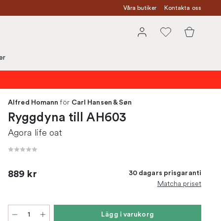
Våra butiker
Kontakta oss
er
för
Alfred Homann
Carl Hansen & Søn
Ryggdyna till AH603
Agora life oat
889 kr
30 dagars prisgaranti
Matcha priset
Lägg i varukorg