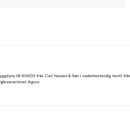
yggdyna till AH603 från Carl Hansen & Søn i väderbeständig textil frå
ygleverantören Agora.