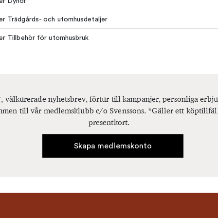
ler Dynor
ler Trädgårds- och utomhusdetaljer
ler Tillbehör för utomhusbruk
, välkurerade nyhetsbrev, förtur till kampanjer, personliga er
men till vår medlemsklubb c/o Svenssons. *Gäller ett köptillfäl
presentkort.
Skapa medlemskonto