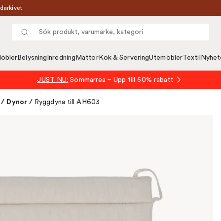
darkivet
öbler
Belysning
Inredning
Mattor
Kök & Servering
Utemöbler
Textil
Nyhet
JUST NU:
Sommarrea – Upp till 50% rabatt
/
Dynor
/
Ryggdyna till AH603