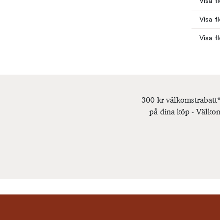
Visa f
Visa f
Visa f
300 kr välkomstrabatt*
på dina köp - Välkom