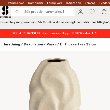
Varumärken
Kampanjer
Formgivare
Inspiration
Företag
Fyndark
öbler
Belysning
Inredning
Mattor
Kök & Servering
Utemöbler
Textil
Nyhet
SISTA CHANSEN:
Sommarrea – Upp till 50% rabatt
Inredning
/
Dekoration
/
Vaser
/
Drift desert vas 28 cm