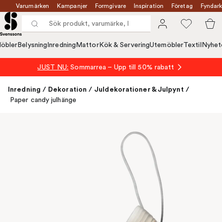
Varumärken
Kampanjer
Formgivare
Inspiration
Företag
Fyndark
öbler
Belysning
Inredning
Mattor
Kök & Servering
Utemöbler
Textil
Nyhet
JUST NU:
Sommarrea – Upp till 50% rabatt
Inredning
/
Dekoration
/
Juldekorationer & Julpynt
/
Paper candy julhänge