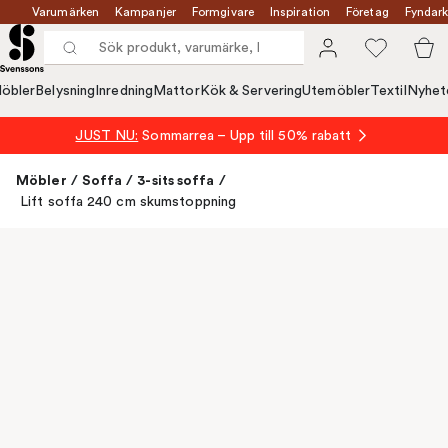
Varumärken
Kampanjer
Formgivare
Inspiration
Företag
Fyndark
öbler
Belysning
Inredning
Mattor
Kök & Servering
Utemöbler
Textil
Nyhet
JUST NU:
Sommarrea – Upp till 50% rabatt
Möbler
/
Soffa
/
3-sits soffa
/
Lift soffa 240 cm skumstoppning