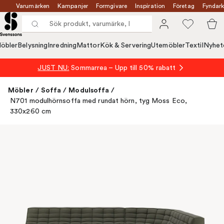
Varumärken
Kampanjer
Formgivare
Inspiration
Företag
Fyndark
öbler
Belysning
Inredning
Mattor
Kök & Servering
Utemöbler
Textil
Nyhet
JUST NU:
Sommarrea – Upp till 50% rabatt
Möbler
/
Soffa
/
Modulsoffa
/
N701 modulhörnsoffa med rundat hörn, tyg Moss Eco,
330x260 cm