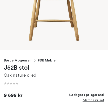
för
Børge Mogensen
FDB Møbler
J52B stol
Oak nature oiled
9 699 kr
30 dagars prisgaranti
Matcha priset