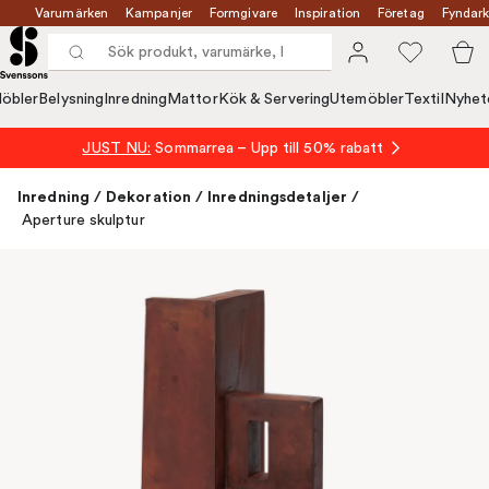
Varumärken
Kampanjer
Formgivare
Inspiration
Företag
Fyndark
öbler
Belysning
Inredning
Mattor
Kök & Servering
Utemöbler
Textil
Nyhet
JUST NU:
Sommarrea – Upp till 50% rabatt
Inredning
/
Dekoration
/
Inredningsdetaljer
/
Aperture skulptur