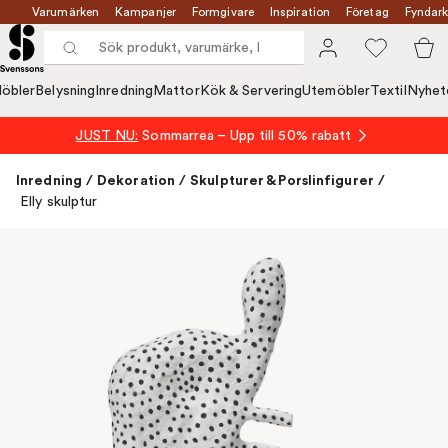
Varumärken
Kampanjer
Formgivare
Inspiration
Företag
Fyndark
öbler
Belysning
Inredning
Mattor
Kök & Servering
Utemöbler
Textil
Nyhet
JUST NU:
Sommarrea – Upp till 50% rabatt
Inredning
/
Dekoration
/
Skulpturer & Porslinfigurer
/
Elly skulptur