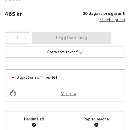
465 kr
30 dagars prisgaranti
Matcha priset
Lägg i varukorg
Spara som favorit
Utgått ur sortimentet
Mer info
Handmålad
Papier-maché