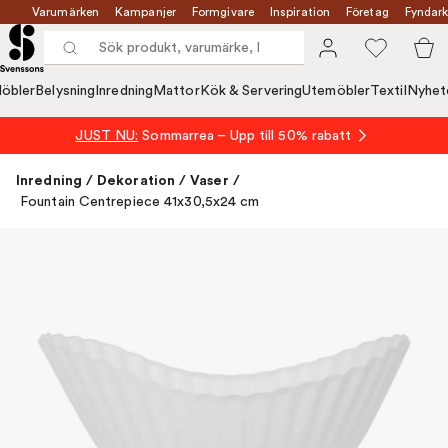
Varumärken
Kampanjer
Formgivare
Inspiration
Företag
Fyndark
öbler
Belysning
Inredning
Mattor
Kök & Servering
Utemöbler
Textil
Nyhet
JUST NU:
Sommarrea – Upp till 50% rabatt
Inredning
/
Dekoration
/
Vaser
/
Fountain Centrepiece 41x30,5x24 cm