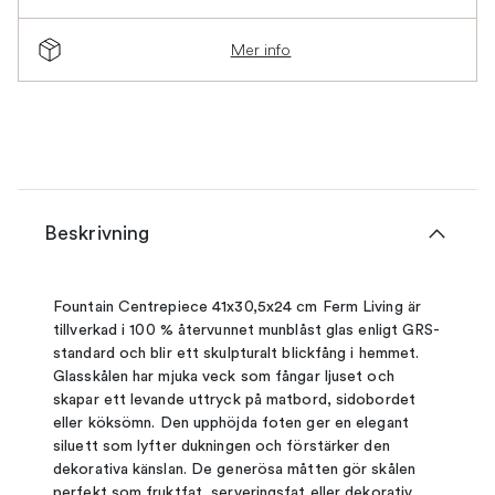
Mer info
Beskrivning
Fountain Centrepiece 41x30,5x24 cm Ferm Living är
tillverkad i 100 % återvunnet munblåst glas enligt GRS-
standard och blir ett skulpturalt blickfång i hemmet.
Glasskålen har mjuka veck som fångar ljuset och
skapar ett levande uttryck på matbord, sidobordet
eller köksömn. Den upphöjda foten ger en elegant
siluett som lyfter dukningen och förstärker den
dekorativa känslan. De generösa måtten gör skålen
perfekt som fruktfat, serveringsfat eller dekorativ