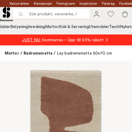
Varumärken
Kampanjer
Formgivare
Inspiration
Företag
Fyndark
öbler
Belysning
Inredning
Mattor
Kök & Servering
Utemöbler
Textil
Nyhet
JUST NU:
Sommarrea – Upp till 50% rabatt
Mattor
/
Badrumsmatta
/
Lay badrumsmatta 50x70 cm