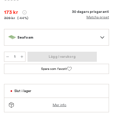
173 kr
30 dagars prisgaranti
Matcha priset
309 kr
(-44%)
Seafoam
Lägg i varukorg
Spara som favorit
Slut i lager
Mer info