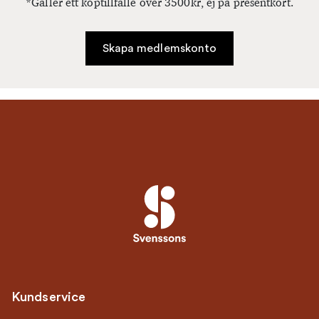
*Gäller ett köptillfälle över 3500kr, ej på presentkort.
Skapa medlemskonto
Kundservice