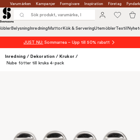
Varumärken
Kampanjer
Formgivare
Inspiration
Företag
Fyndark
öbler
Belysning
Inredning
Mattor
Kök & Servering
Utemöbler
Textil
Nyhet
JUST NU:
Sommarrea – Upp till 50% rabatt
Inredning
/
Dekoration
/
Krukor
/
Nube fötter till kruka 4-pack