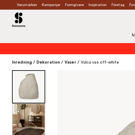
Varumärken
Kampanjer
Formgivare
Inspiration
Företag
Fyn
M
Inredning
/
Dekoration
/
Vaser
/
Vulca vas off-white