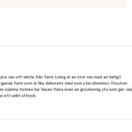
ulca vas off-white från Ferm Living är en stor vas med en härligt
rganisk form som är lika dekorativ med som utan blommor. Förutom
en ojämna formen har Vasen Vulca även en grovkornig yta som ger var
as ett unikt uttryck.