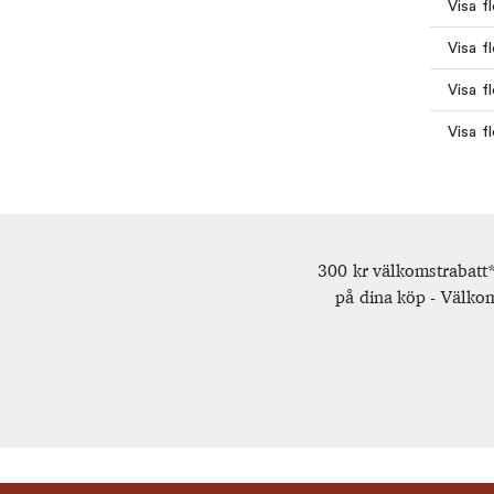
Visa f
Visa fl
Visa f
Visa f
300 kr välkomstrabatt*
på dina köp - Välkom