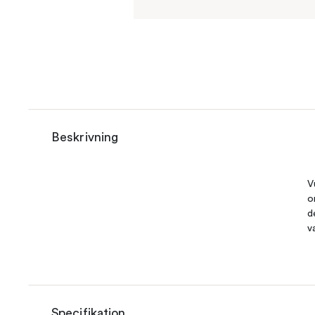
Beskrivning
V
o
d
v
Specifikation