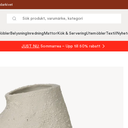
darkivet
öbler
Belysning
Inredning
Mattor
Kök & Servering
Utemöbler
Textil
Nyhet
JUST NU:
Sommarrea – Upp till 50% rabatt