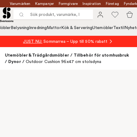
Varumärken
Kampanjer
Formgivare
Inspiration
Företag
Fyndark
öbler
Belysning
Inredning
Mattor
Kök & Servering
Utemöbler
Textil
Nyhet
JUST NU:
Sommarrea – Upp till 50% rabatt
Utemöbler & Trädgårdsmöbler
/
Tillbehör för utomhusbruk
/
Dynor
/
Outdoor Cushion 96x47 cm stolsdyna