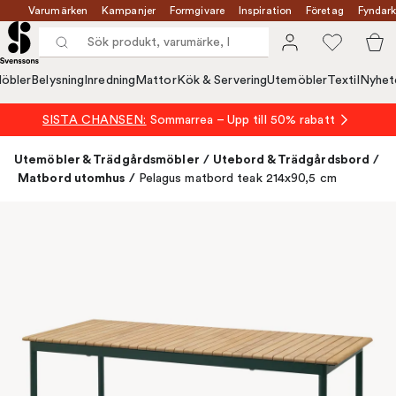
Varumärken
Kampanjer
Formgivare
Inspiration
Företag
Fyndark
öbler
Belysning
Inredning
Mattor
Kök & Servering
Utemöbler
Textil
Nyhet
SISTA CHANSEN:
Sommarrea – Upp till 50% rabatt
Utemöbler & Trädgårdsmöbler
/
Utebord & Trädgårdsbord
/
Matbord utomhus
/
Pelagus matbord teak 214x90,5 cm