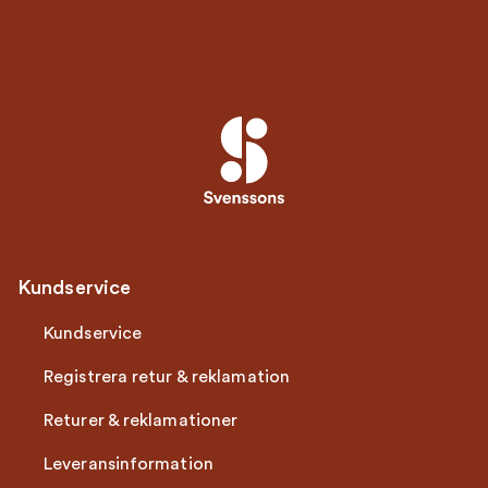
stol och Grythyttan bord här på Svenssons och upplev
den överlägsna kvaliteten och designen hos Grythyttan
Stålmöbler. Med Grythyttan kan du skapa en
utomhusmiljö som är lika bekväm som den är stilfull.
Kundservice
Kundservice
Registrera retur & reklamation
Returer & reklamationer
Leveransinformation