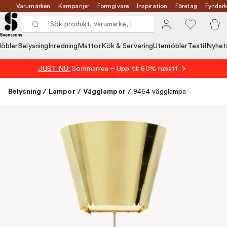
Varumärken
Kampanjer
Formgivare
Inspiration
Företag
Fyndark
öbler
Belysning
Inredning
Mattor
Kök & Servering
Utemöbler
Textil
Nyhet
JUST NU:
Sommarrea – Upp till 50% rabatt
Belysning
/
Lampor
/
Vägglampor
/
9464 vägglampa