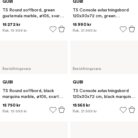
GUBI
GUBI
TS Round soffbord, green
TS Console avlastningsbord
guatemala marble, ø105, svart
120x30x72 cm, green
stativ
guatemala marble-svart stativ-
15 272 kr
15 990 kr
med bricka
Rek.
19 999 kr
Rek.
21 999 kr
Beställningsvara
Beställningsvara
GUBI
GUBI
TS Round soffbord, black
TS Console avlastningsbord
marquina marble, ø105, svart
120x30x72 cm, black marquina
stativ
marble-svart stativ-med bricka
15 750 kr
15 565 kr
Rek.
19 999 kr
Rek.
21 999 kr