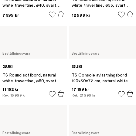
white travertine, ø40, svart
white travertine, ø55, svart
stativ
stativ
7 599 kr
12 999 kr
Beställningsvara
Beställningsvara
GUBI
GUBI
TS Round soffbord, natural
TS Console avlastningsbord
white travertine, ø80, svart
120x30x72 cm, natural white
stativ
travertine, svart stativ, 2
11 152 kr
17 159 kr
marmorhyllor
Rek.
15 999 kr
Rek.
21 999 kr
Beställningsvara
Beställningsvara