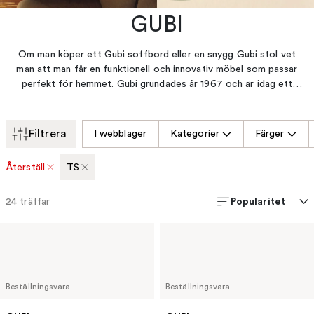
GUBI
Om man köper ett Gubi soffbord eller en snygg Gubi stol vet
man att man får en funktionell och innovativ möbel som passar
perfekt för hemmet. Gubi grundades år 1967 och är idag ett
starkt och tongivande designföretag med glimten i ögat. Det är
dedikerat till att fira lyxen att leva livet. Deras design
kombinerar dåtid med nutid för att utveckla det nya. Man
Filtrera
I webblager
Kategorier
Färger
tillverkar funktionella och innovativa produkter för hem och
offentlig miljö med en design som stimulerar sinnerna, där fokus
Återställ
TS
läggs på det vackra men samtidigt det användbara. Gubi strävar
efter perfektion med passion och mod. Evolutionen är kärnan.
Popularitet
24
träffar
Beställningsvara
Beställningsvara