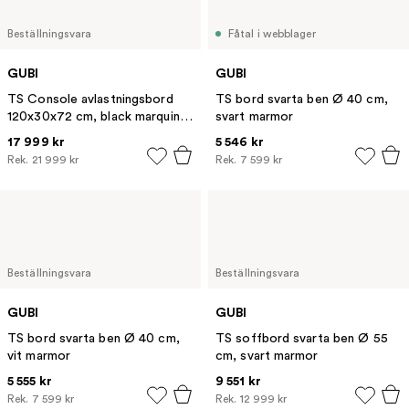
Beställningsvara
Fåtal i webblager
GUBI
GUBI
TS Console avlastningsbord
TS bord svarta ben Ø 40 cm,
120x30x72 cm, black marquina
svart marmor
marble-svart stativ-2
17 999 kr
5 546 kr
marmorhyllor
Rek.
21 999 kr
Rek.
7 599 kr
Beställningsvara
Beställningsvara
GUBI
GUBI
TS bord svarta ben Ø 40 cm,
TS soffbord svarta ben Ø 55
vit marmor
cm, svart marmor
5 555 kr
9 551 kr
Rek.
7 599 kr
Rek.
12 999 kr