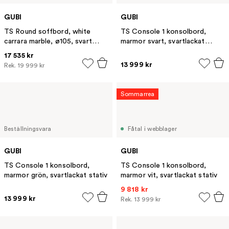
GUBI
GUBI
TS Round soffbord, white
TS Console 1 konsolbord,
carrara marble, ø105, svart
marmor svart, svartlackat
stativ
stativ
17 535 kr
13 999 kr
Rek.
19 999 kr
Sommarrea
Beställningsvara
Fåtal i webblager
GUBI
GUBI
TS Console 1 konsolbord,
TS Console 1 konsolbord,
marmor grön, svartlackat stativ
marmor vit, svartlackat stativ
9 818 kr
13 999 kr
Rek.
13 999 kr