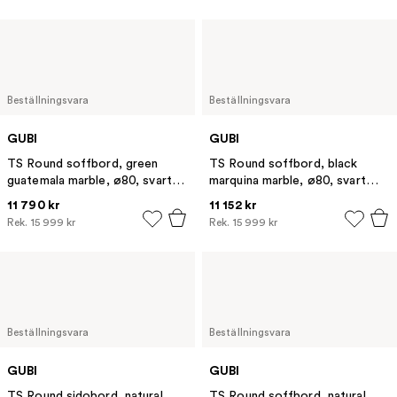
Beställningsvara
Beställningsvara
GUBI
GUBI
TS Round soffbord, green
TS Round soffbord, black
guatemala marble, ø80, svart
marquina marble, ø80, svart
stativ
stativ
11 790 kr
11 152 kr
Rek.
15 999 kr
Rek.
15 999 kr
Beställningsvara
Beställningsvara
GUBI
GUBI
TS Round sidobord, natural
TS Round soffbord, natural