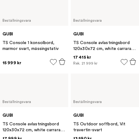
Beställningsvara
Beställningsvara
GUBI
GUBI
TS Console 1 konsolbord,
TS Console avlastningsbord
marmor svart, mässingstativ
120x30x72 cm, white carrara
marble, svart stativ, med bricka
17 415 kr
15 999 kr
Rek.
21 999 kr
Beställningsvara
Beställningsvara
GUBI
GUBI
TS Console avlastningsbord
TS Outdoor soffbord, Vit
120x30x72 cm, white carrara
travertin-svart
marble-svart stativ-2
17 999 kr
13 590 kr