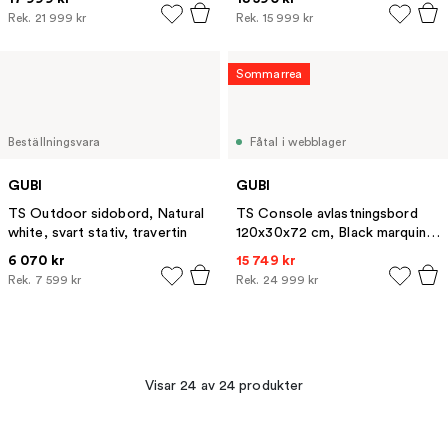
marmorhyllor
Rek.
21 999 kr
Rek.
15 999 kr
Sommarrea
Beställningsvara
Fåtal i webblager
GUBI
GUBI
TS Outdoor sidobord, Natural
TS Console avlastningsbord
white, svart stativ, travertin
120x30x72 cm, Black marquina
marble-stål
6 070 kr
15 749 kr
Rek.
7 599 kr
Rek.
24 999 kr
Visar 24 av 24 produkter