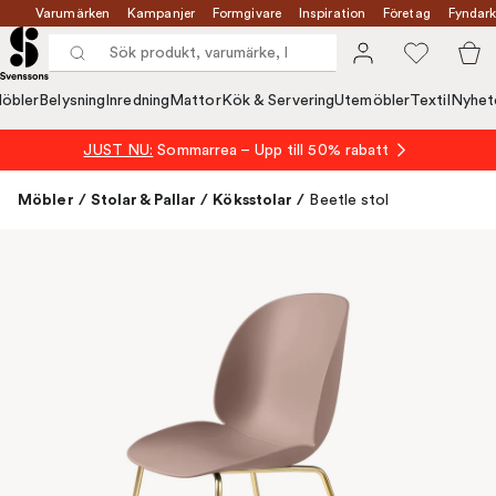
Varumärken
Kampanjer
Formgivare
Inspiration
Företag
Fyndark
öbler
Belysning
Inredning
Mattor
Kök & Servering
Utemöbler
Textil
Nyhet
JUST NU:
Sommarrea – Upp till 50% rabatt
Möbler
/
Stolar & Pallar
/
Köksstolar
/
Beetle stol