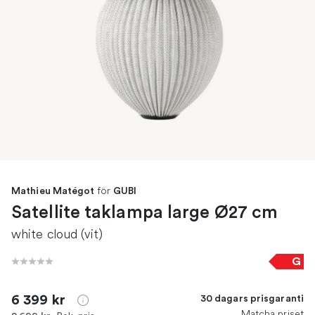
för
Mathieu Matégot
GUBI
Satellite taklampa large Ø27 cm
white cloud (vit)
G
6 399 kr
30 dagars prisgaranti
Matcha priset