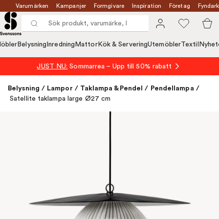
Varumärken
Kampanjer
Formgivare
Inspiration
Företag
Fyndark
öbler
Belysning
Inredning
Mattor
Kök & Servering
Utemöbler
Textil
Nyhet
JUST NU:
Sommarrea – Upp till 50% rabatt
Belysning
/
Lampor
/
Taklampa & Pendel
/
Pendellampa
/
Satellite taklampa large Ø27 cm