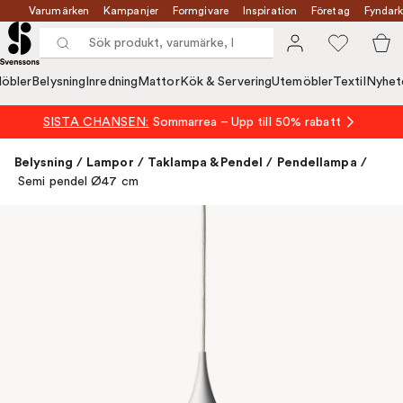
Varumärken
Kampanjer
Formgivare
Inspiration
Företag
Fyndark
öbler
Belysning
Inredning
Mattor
Kök & Servering
Utemöbler
Textil
Nyhet
SISTA CHANSEN:
Sommarrea – Upp till 50% rabatt
Belysning
/
Lampor
/
Taklampa & Pendel
/
Pendellampa
/
Semi pendel Ø47 cm