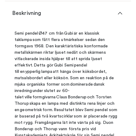
Beskrivning
Semi pendel Ø47 cm från Gubi är en klassisk
taklampa som fått flera utmärkelser sedan den
formgavs 1968. Den karaktäristiska konformade
metallskärmen riktar ljuset nedåt och skärmens
vitlackerade insida hjälper till att sprida ljuset
effektivt. Detta gör Gubi Semi pendel
till en ypperlig lampa att hänga över köksbordet,
matsalsbordet eller köksön. Som en reaktion på de
mjuka organiska former som dominerade dansk
inredning under slutet av 60-
talet ville formgivarna Claus Bonderup och Torsten
Thorup skapa en lampa med distinkta rena linjer och
en geometrisk form. Resultatet blev Semi pendel som
är baserad på två kvartscirklar som är placerade rygg
mot rygg. Framgångarna lät inte vänta på sig. Duon
Bonderup och Thorup vann första pris vid
Kunstakademiets Arkitektskole för sin Semi pendel,