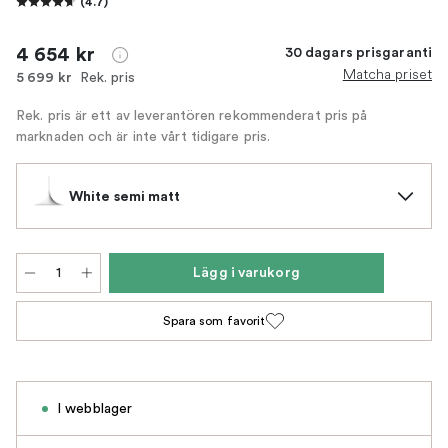
(
4.7
)
4 654 kr
30 dagars prisgaranti
Matcha priset
Rek. pris
5 699 kr
Rek. pris är ett av leverantören rekommenderat pris på
marknaden och är inte vårt tidigare pris.
White semi matt
Lägg i varukorg
Spara som favorit
I webblager