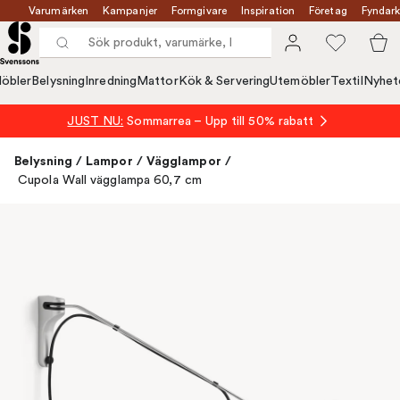
Varumärken
Kampanjer
Formgivare
Inspiration
Företag
Fyndark
öbler
Belysning
Inredning
Mattor
Kök & Servering
Utemöbler
Textil
Nyhet
JUST NU:
Sommarrea – Upp till 50% rabatt
Belysning
/
Lampor
/
Vägglampor
/
Cupola Wall vägglampa 60,7 cm