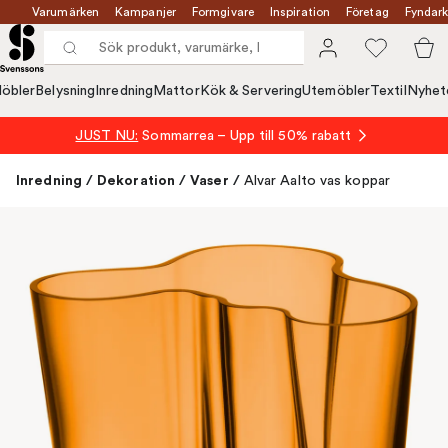
Varumärken
Kampanjer
Formgivare
Inspiration
Företag
Fyndark
öbler
Belysning
Inredning
Mattor
Kök & Servering
Utemöbler
Textil
Nyhet
JUST NU:
Sommarrea – Upp till 50% rabatt
Inredning
/
Dekoration
/
Vaser
/
Alvar Aalto vas koppar