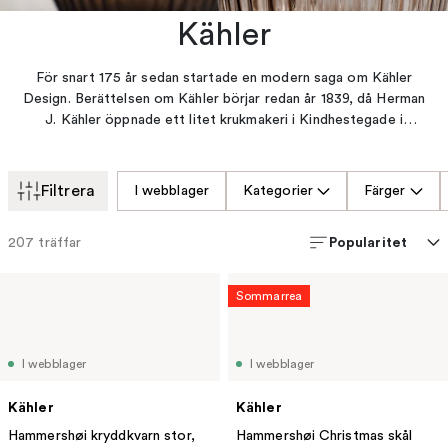
Kähler
För snart 175 år sedan startade en modern saga om Kähler
Design. Berättelsen om Kähler börjar redan år 1839, då Herman
J. Kähler öppnade ett litet krukmakeri i Kindhestegade i
Næstved, Danmark. När sedan hans son, Herman A. Kähler tog
över verkstaden (år 1875) började äventyret på riktigt. Med en
produktion av internationell konstkeramik lade han grunden för
Filtrera
I webblager
Kategorier
Färger
en av de största framgångarna i Danmarks keramikhistoria, en
historia som än idag finns representerad i utställningar och
Popularitet
207
träffar
museer världen över.
Sommarrea
I webblager
I webblager
Kähler
Kähler
Hammershøi kryddkvarn stor,
Hammershøi Christmas skål