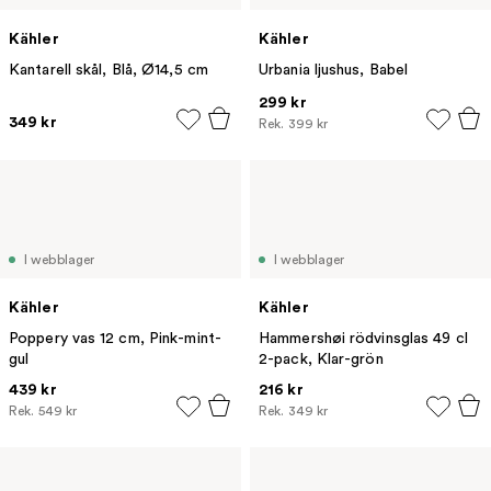
Kähler
Kähler
Kantarell skål, Blå, Ø14,5 cm
Urbania ljushus, Babel
299 kr
349 kr
Rek.
399 kr
I webblager
I webblager
Kähler
Kähler
Poppery vas 12 cm, Pink-mint-
Hammershøi rödvinsglas 49 cl
gul
2-pack, Klar-grön
439 kr
216 kr
Rek.
549 kr
Rek.
349 kr