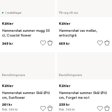
I webblager
På väg till oss
Kähler
Kähler
Hammershøi summer mugg 33
Hammershøi vas mellan,
cl, Coastal flower
antracitgrå
349 kr
569 kr
Beställningsvara
Beställningsvara
Kähler
Kähler
Hammershøi summer Skål Ø12
Hammershøi summer Skål Ø12
cm, Sunflower
cm, Forget me not
261 kr
239 kr
Rek.
349 kr
Rek.
349 kr