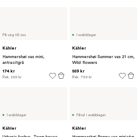
På väg till oss
I webblager
Kähler
Kähler
Hammershøi vas mini,
Hammershøi Summer vas 21 cm,
antracitgrå
Wild flowers
174 kr
559 kr
Rek.
269 kr
Rek.
799 kr
I webblager
Fåtal i webblager
Kähler
Kähler
Urbania ljushus, Town house
Hammershøi Poppy vas miniatyr