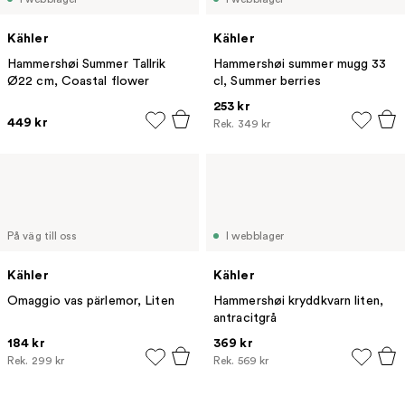
Kähler
Kähler
Hammershøi Summer Tallrik
Hammershøi summer mugg 33
Ø22 cm, Coastal flower
cl, Summer berries
253 kr
449 kr
Rek.
349 kr
På väg till oss
I webblager
Kähler
Kähler
Omaggio vas pärlemor, Liten
Hammershøi kryddkvarn liten,
antracitgrå
184 kr
369 kr
Rek.
299 kr
Rek.
569 kr