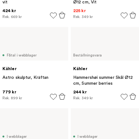
vit
Ø12 cm, Vit
424 kr
225 kr
Rek.
669 kr
Rek.
349 kr
Fåtal i webblager
Beställningsvara
Kähler
Kähler
Astro skulptur, Kräftan
Hammershøi summer Skål Ø12
cm, Summer berries
779 kr
244 kr
Rek.
899 kr
Rek.
349 kr
I webblager
I webblager