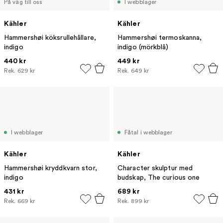
På väg till oss
I webblager
Kähler
Kähler
Hammershøi köksrullehållare,
Hammershøi termoskanna,
indigo
indigo (mörkblå)
440 kr
449 kr
Rek.
629 kr
Rek.
649 kr
I webblager
Fåtal i webblager
Kähler
Kähler
Hammershøi kryddkvarn stor,
Character skulptur med
indigo
budskap, The curious one
431 kr
689 kr
Rek.
669 kr
Rek.
899 kr