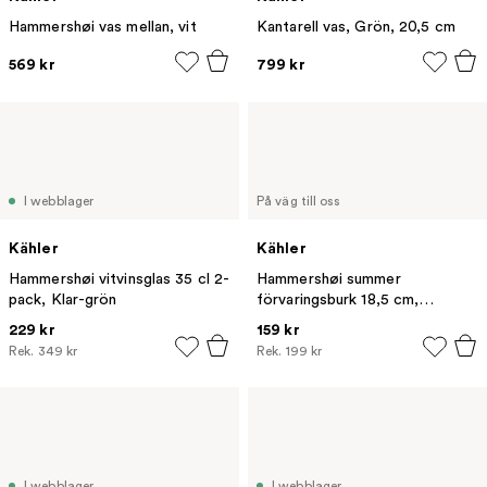
Hammershøi vas mellan, vit
Kantarell vas, Grön, 20,5 cm
569 kr
799 kr
I webblager
På väg till oss
Kähler
Kähler
Hammershøi vitvinsglas 35 cl 2-
Hammershøi summer
pack, Klar-grön
förvaringsburk 18,5 cm,
Symphony
229 kr
159 kr
Rek.
349 kr
Rek.
199 kr
I webblager
I webblager