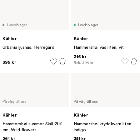
I webblager
I webblager
Kähler
Kähler
Urbania ljushus, Herregård
Hammershøi vas liten, vit
316 kr
399 kr
Rek.
399 kr
På väg till oss
På väg till oss
Kähler
Kähler
Hammershøi summer Skål Ø12
Hammershøi kryddkvarn liten,
cm, Wild flowers
indigo
261 kr
351 kr