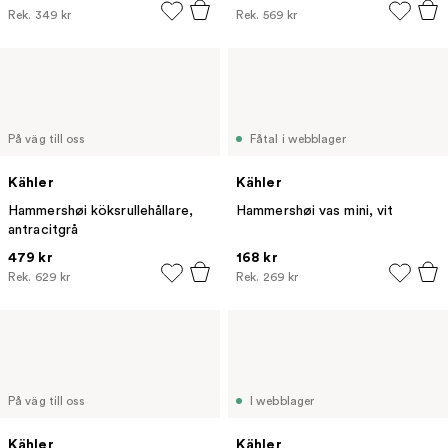
Rek.
349 kr
Rek.
569 kr
På väg till oss
Fåtal i webblager
Kähler
Kähler
Hammershøi köksrullehållare,
Hammershøi vas mini, vit
antracitgrå
479 kr
168 kr
Rek.
629 kr
Rek.
269 kr
På väg till oss
I webblager
Kähler
Kähler