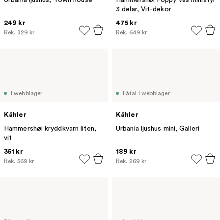
3 delar, Vit-dekor
249 kr
475 kr
Rek.
329 kr
Rek.
649 kr
I webblager
Fåtal i webblager
Kähler
Kähler
Hammershøi kryddkvarn liten,
Urbania ljushus mini, Galleri
vit
351 kr
189 kr
Rek.
569 kr
Rek.
269 kr