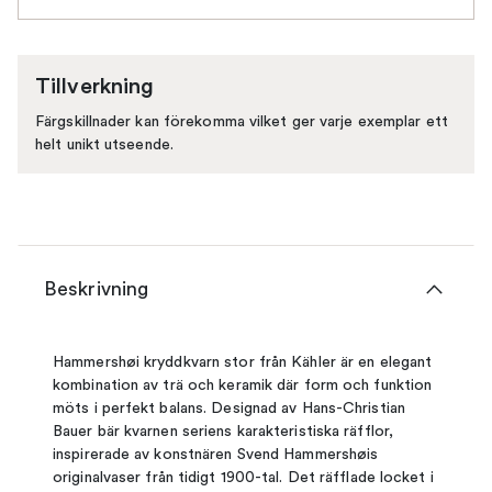
Tillverkning
Färgskillnader kan förekomma vilket ger varje exemplar ett
helt unikt utseende.
Beskrivning
Hammershøi kryddkvarn stor från Kähler är en elegant
kombination av trä och keramik där form och funktion
möts i perfekt balans. Designad av Hans-Christian
Bauer bär kvarnen seriens karakteristiska räfflor,
inspirerade av konstnären Svend Hammershøis
originalvaser från tidigt 1900-tal. Det räfflade locket i