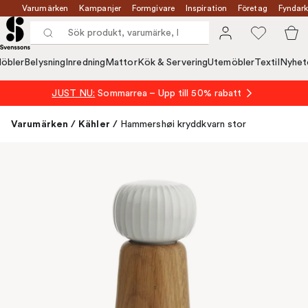
Varumärken
Kampanjer
Formgivare
Inspiration
Företag
Fyndark
öbler
Belysning
Inredning
Mattor
Kök & Servering
Utemöbler
Textil
Nyhet
JUST NU:
Sommarrea – Upp till 50% rabatt
Varumärken
/
Kähler
/
Hammershøi kryddkvarn stor