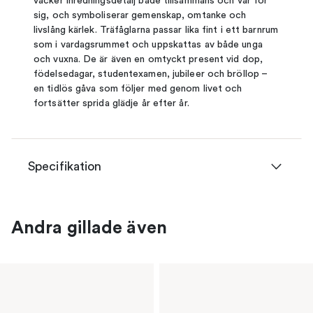
vacker inredningsdetalj både tillsammans och var för
sig, och symboliserar gemenskap, omtanke och
livslång kärlek. Träfåglarna passar lika fint i ett barnrum
som i vardagsrummet och uppskattas av både unga
och vuxna. De är även en omtyckt present vid dop,
födelsedagar, studentexamen, jubileer och bröllop –
en tidlös gåva som följer med genom livet och
fortsätter sprida glädje år efter år.
Specifikation
Andra gillade även