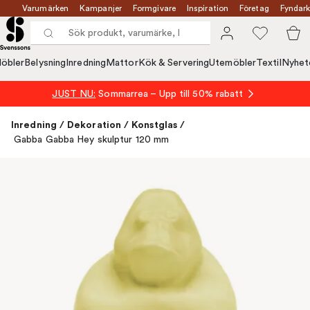
Varumärken
Kampanjer
Formgivare
Inspiration
Företag
Fyndark
öbler
Belysning
Inredning
Mattor
Kök & Servering
Utemöbler
Textil
Nyhet
JUST NU:
Sommarrea – Upp till 50% rabatt
Inredning
/
Dekoration
/
Konstglas
/
Gabba Gabba Hey skulptur 120 mm