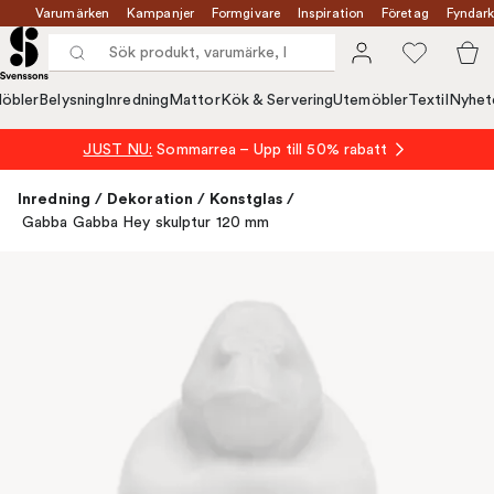
Varumärken
Kampanjer
Formgivare
Inspiration
Företag
Fyndark
öbler
Belysning
Inredning
Mattor
Kök & Servering
Utemöbler
Textil
Nyhet
JUST NU:
Sommarrea – Upp till 50% rabatt
Inredning
/
Dekoration
/
Konstglas
/
Gabba Gabba Hey skulptur 120 mm