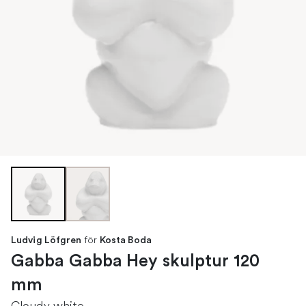
för
Ludvig Löfgren
Kosta Boda
Gabba Gabba Hey skulptur 120
mm
Cloudy white