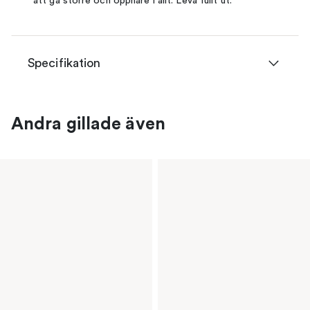
att gå större och öppnare i allt. Leva fullt ut.”
Specifikation
Andra gillade även