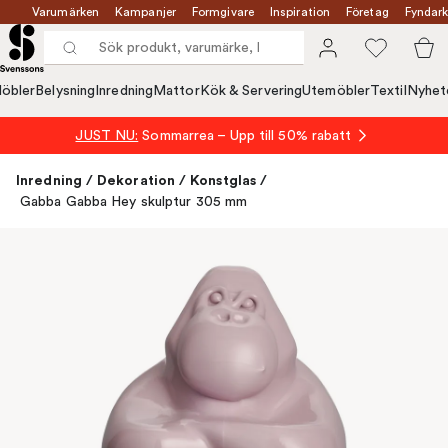
Varumärken
Kampanjer
Formgivare
Inspiration
Företag
Fyndark
öbler
Belysning
Inredning
Mattor
Kök & Servering
Utemöbler
Textil
Nyhet
JUST NU:
Sommarrea – Upp till 50% rabatt
Inredning
/
Dekoration
/
Konstglas
/
Gabba Gabba Hey skulptur 305 mm