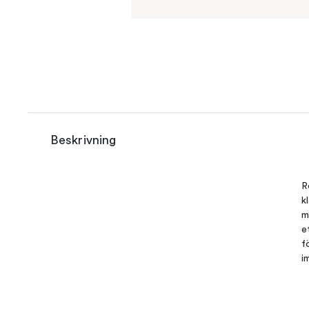
Beskrivning
R
k
m
e
f
i