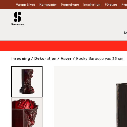
Varumärken
Kampanjer
Formgivare
Inspiration
Företag
Fyn
M
Inredning
/
Dekoration
/
Vaser
/
Rocky Baroque vas 35 cm