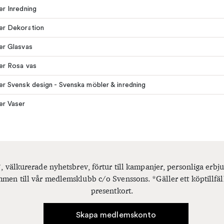
ler Inredning
ler Dekoration
ler Glasvas
ler Rosa vas
ler Svensk design - Svenska möbler & inredning
ler Vaser
, välkurerade nyhetsbrev, förtur till kampanjer, personliga er
men till vår medlemsklubb c/o Svenssons. *Gäller ett köptillfäl
presentkort.
Skapa medlemskonto