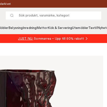
darkivet
öbler
Belysning
Inredning
Mattor
Kök & Servering
Utemöbler
Textil
Nyhet
JUST NU:
Sommarrea – Upp till 50% rabatt