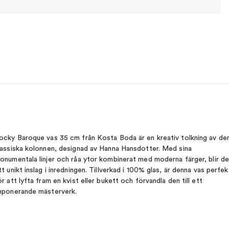
ocky Baroque vas 35 cm från Kosta Boda är en kreativ tolkning av de
lassiska kolonnen, designad av Hanna Hansdotter. Med sina
onumentala linjer och råa ytor kombinerat med moderna färger, blir d
tt unikt inslag i inredningen. Tillverkad i 100% glas, är denna vas perfek
ör att lyfta fram en kvist eller bukett och förvandla den till ett
mponerande mästerverk.