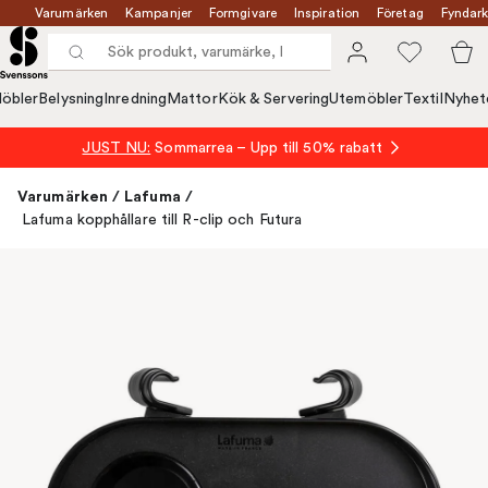
Varumärken
Kampanjer
Formgivare
Inspiration
Företag
Fyndark
öbler
Belysning
Inredning
Mattor
Kök & Servering
Utemöbler
Textil
Nyhet
JUST NU:
Sommarrea – Upp till 50% rabatt
Varumärken
/
Lafuma
/
Lafuma kopphållare till R-clip och Futura