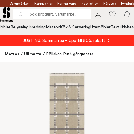
Varumärken
Kampanjer
Formgivare
Inspiration
Företag
Fyndark
öbler
Belysning
Inredning
Mattor
Kök & Servering
Utemöbler
Textil
Nyhet
JUST NU:
Sommarrea – Upp till 50% rabatt
Mattor
/
Ullmatta
/
Röllakan Ruth gångmatta