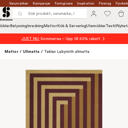
Varumärken
Kampanjer
Formgivare
Inspiration
Företag
Fyndark
öbler
Belysning
Inredning
Mattor
Kök & Servering
Utemöbler
Textil
Nyhet
JUST NU:
Sommarrea – Upp till 50% rabatt
Mattor
/
Ullmatta
/
Teklan Labyrinth ullmatta