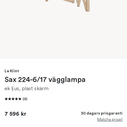
Le Klint
Sax 224-6/17 vägglampa
ek ljus, plast skärm
(
5
)
7 596 kr
30 dagars prisgaranti
Matcha priset