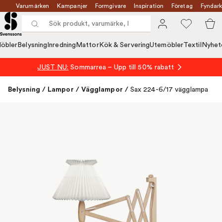
Varumärken
Kampanjer
Formgivare
Inspiration
Företag
Fyndark
öbler
Belysning
Inredning
Mattor
Kök & Servering
Utemöbler
Textil
Nyhet
JUST NU:
Sommarrea – Upp till 50% rabatt
Belysning
/
Lampor
/
Vägglampor
/
Sax 224-6/17 vägglampa