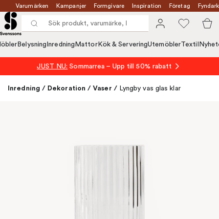
Varumärken
Kampanjer
Formgivare
Inspiration
Företag
Fyndark
öbler
Belysning
Inredning
Mattor
Kök & Servering
Utemöbler
Textil
Nyhet
JUST NU:
Sommarrea – Upp till 50% rabatt
Inredning
/
Dekoration
/
Vaser
/
Lyngby vas glas klar