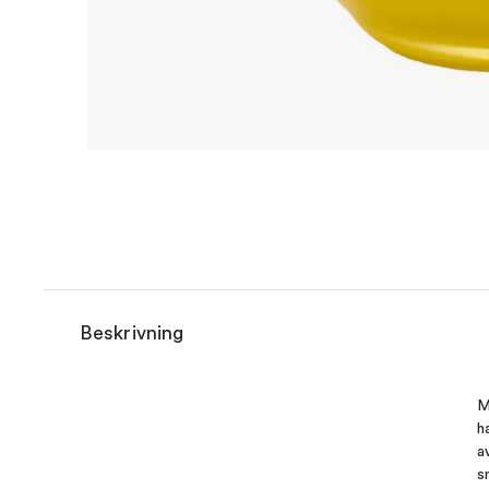
Beskrivning
M
h
a
s