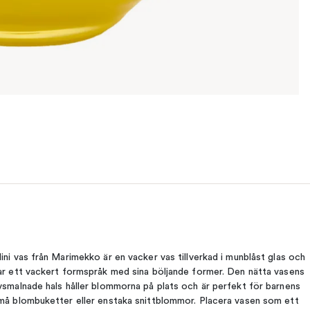
ini vas från Marimekko är en vacker vas tillverkad i munblåst glas och
ar ett vackert formspråk med sina böljande former. Den nätta vasens
vsmalnade hals håller blommorna på plats och är perfekt för barnens
må blombuketter eller enstaka snittblommor. Placera vasen som ett