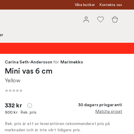
Våra butiker
Kontakta oss
er
för
Carina Seth-Andersson
Marimekko
Mini vas 6 cm
Yellow
332 kr
30 dagars prisgaranti
Matcha priset
Rek. pris
500 kr
Rek. pris är ett av leverantören rekommenderat pris på
marknaden och är inte vårt tidigare pris.