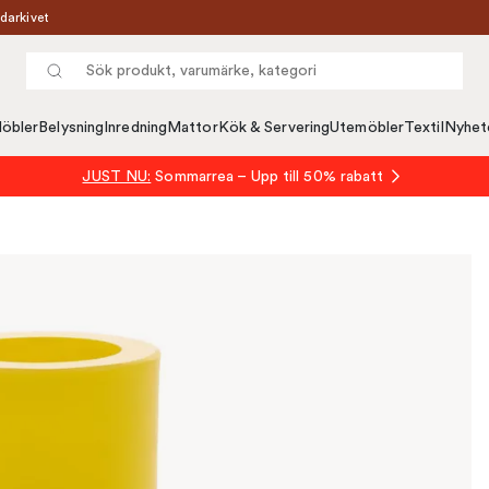
darkivet
öbler
Belysning
Inredning
Mattor
Kök & Servering
Utemöbler
Textil
Nyhet
JUST NU:
Sommarrea – Upp till 50% rabatt