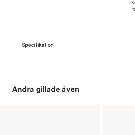
k
h
Specifikation
Andra gillade även