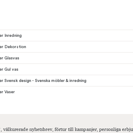
ler Inredning
ler Dekoration
ler Glasvas
ler Gul vas
ler Svensk design - Svenska möbler & inredning
ler Vaser
, välkurerade nyhetsbrev, förtur till kampanjer, personliga er