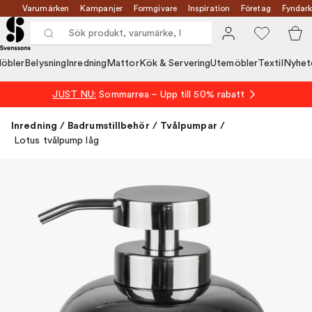
Varumärken
Kampanjer
Formgivare
Inspiration
Företag
Fyndark
öbler
Belysning
Inredning
Mattor
Kök & Servering
Utemöbler
Textil
Nyhet
JUST NU:
Sommarrea – Upp till 50% rabatt
Inredning
/
Badrumstillbehör
/
Tvålpumpar
/
Lotus tvålpump låg