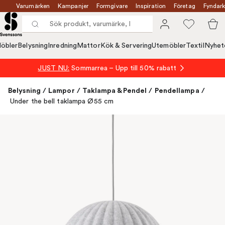
Varumärken
Kampanjer
Formgivare
Inspiration
Företag
Fyndark
öbler
Belysning
Inredning
Mattor
Kök & Servering
Utemöbler
Textil
Nyhet
JUST NU:
Sommarrea – Upp till 50% rabatt
Belysning
/
Lampor
/
Taklampa & Pendel
/
Pendellampa
/
Under the bell taklampa Ø55 cm