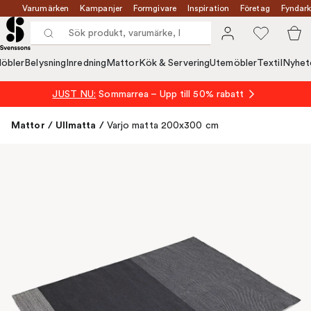
Varumärken
Kampanjer
Formgivare
Inspiration
Företag
Fyndark
öbler
Belysning
Inredning
Mattor
Kök & Servering
Utemöbler
Textil
Nyhet
JUST NU:
Sommarrea – Upp till 50% rabatt
Mattor
/
Ullmatta
/
Varjo matta 200x300 cm