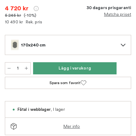
4 720 kr
30 dagars prisgaranti
Matcha priset
5 245 kr
(-10%)
10 490 kr
Rek. pris
170x240 cm
Lägg i varukorg
Spara som favorit
,
I lager
Fåtal i webblager
Mer info