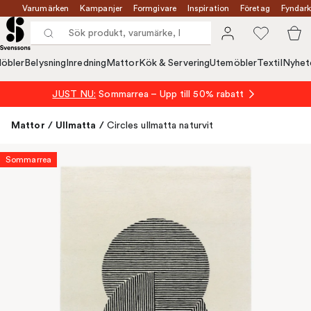
Varumärken
Kampanjer
Formgivare
Inspiration
Företag
Fyndark
öbler
Belysning
Inredning
Mattor
Kök & Servering
Utemöbler
Textil
Nyhet
JUST NU:
Sommarrea – Upp till 50% rabatt
Mattor
/
Ullmatta
/
Circles ullmatta naturvit
Sommarrea