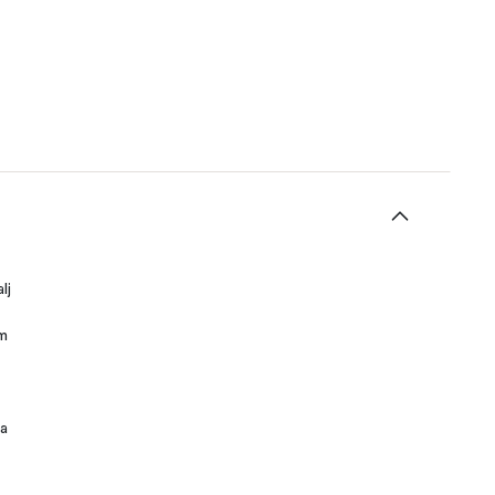
lj
om
ka