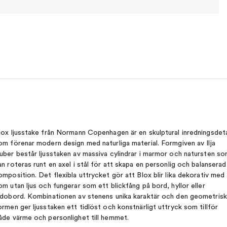
lox ljusstake från Normann Copenhagen är en skulptural inredningsdeta
om förenar modern design med naturliga material. Formgiven av Ilja
uber består ljusstaken av massiva cylindrar i marmor och natursten s
an roteras runt en axel i stål för att skapa en personlig och balanserad
omposition. Det flexibla uttrycket gör att Blox blir lika dekorativ med
om utan ljus och fungerar som ett blickfång på bord, hyllor eller
idobord. Kombinationen av stenens unika karaktär och den geometris
ormen ger ljusstaken ett tidlöst och konstnärligt uttryck som tillför
åde värme och personlighet till hemmet.