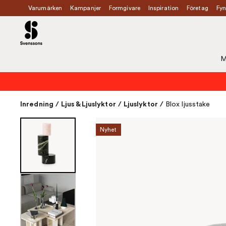
Varumärken
Kampanjer
Formgivare
Inspiration
Företag
Fyn
M
Inredning
/
Ljus & Ljuslyktor
/
Ljuslyktor
/
Blox ljusstake
Nyhet