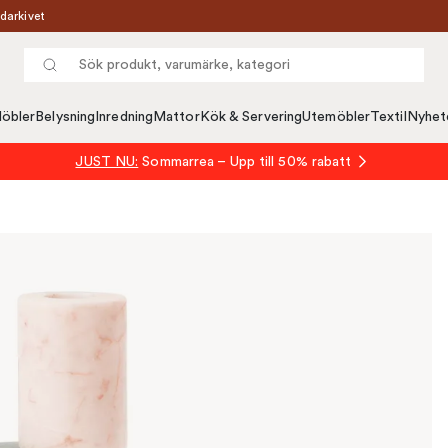
darkivet
öbler
Belysning
Inredning
Mattor
Kök & Servering
Utemöbler
Textil
Nyhet
JUST NU:
Sommarrea – Upp till 50% rabatt