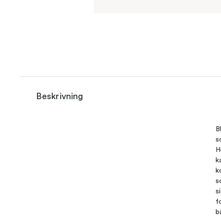
Beskrivning
B
s
H
k
k
s
s
f
b