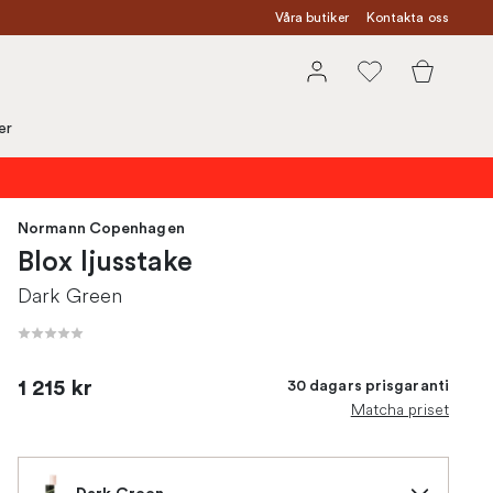
Våra butiker
Kontakta oss
er
Normann Copenhagen
Blox ljusstake
Dark Green
1 215 kr
30 dagars prisgaranti
Matcha priset
Dark Green