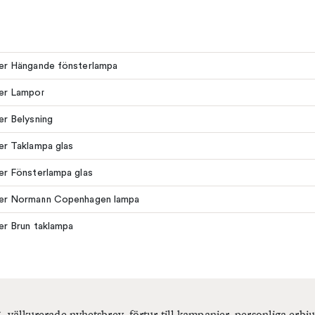
ler Hängande fönsterlampa
ler Lampor
ler Belysning
ler Taklampa glas
ler Fönsterlampa glas
fler Normann Copenhagen lampa
ler Brun taklampa
, välkurerade nyhetsbrev, förtur till kampanjer, personliga er