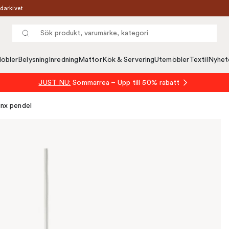
darkivet
öbler
Belysning
Inredning
Mattor
Kök & Servering
Utemöbler
Textil
Nyhet
JUST NU:
Sommarrea – Upp till 50% rabatt
inx pendel