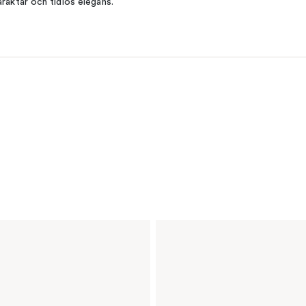
araktär och tidlös elegans.