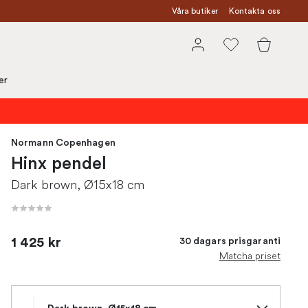
Våra butiker
Kontakta oss
er
Normann Copenhagen
Hinx pendel
Dark brown, Ø15x18 cm
1 425 kr
30 dagars prisgaranti
Matcha priset
Dark brown, Ø15x18 cm