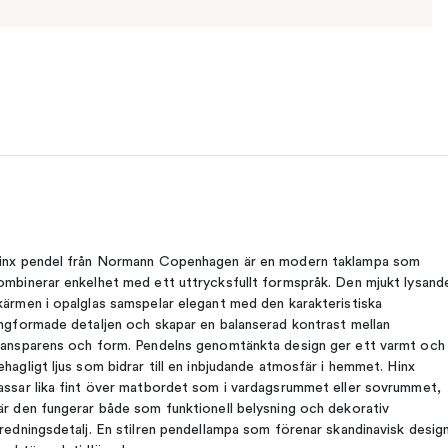
inx pendel från Normann Copenhagen är en modern taklampa som
ombinerar enkelhet med ett uttrycksfullt formspråk. Den mjukt lysand
kärmen i opalglas samspelar elegant med den karakteristiska
ingformade detaljen och skapar en balanserad kontrast mellan
ransparens och form. Pendelns genomtänkta design ger ett varmt och
ehagligt ljus som bidrar till en inbjudande atmosfär i hemmet. Hinx
assar lika fint över matbordet som i vardagsrummet eller sovrummet,
är den fungerar både som funktionell belysning och dekorativ
nredningsdetalj. En stilren pendellampa som förenar skandinavisk design