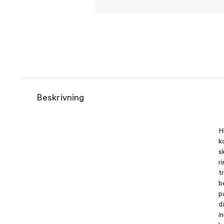
Beskrivning
H
k
s
r
t
b
p
d
i