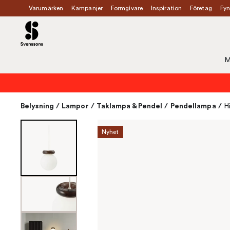
Varumärken
Kampanjer
Formgivare
Inspiration
Företag
Fyn
M
Belysning
/
Lampor
/
Taklampa & Pendel
/
Pendellampa
/
H
Nyhet