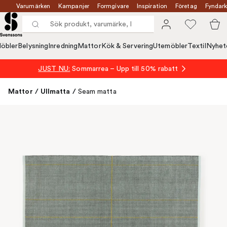
Varumärken
Kampanjer
Formgivare
Inspiration
Företag
Fyndark
öbler
Belysning
Inredning
Mattor
Kök & Servering
Utemöbler
Textil
Nyhet
JUST NU:
Sommarrea – Upp till 50% rabatt
Mattor
/
Ullmatta
/
Seam matta