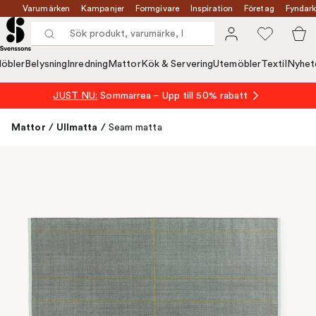
Varumärken
Kampanjer
Formgivare
Inspiration
Företag
Fyndark
öbler
Belysning
Inredning
Mattor
Kök & Servering
Utemöbler
Textil
Nyhet
JUST NU:
Sommarrea – Upp till 50% rabatt
Mattor
/
Ullmatta
/
Seam matta