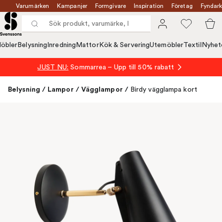
Varumärken
Kampanjer
Formgivare
Inspiration
Företag
Fyndark
öbler
Belysning
Inredning
Mattor
Kök & Servering
Utemöbler
Textil
Nyhet
JUST NU:
Sommarrea – Upp till 50% rabatt
Belysning
/
Lampor
/
Vägglampor
/
Birdy vägglampa kort