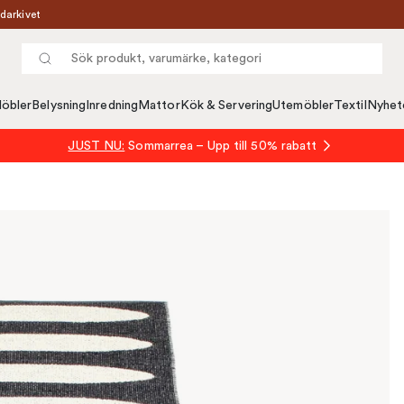
darkivet
öbler
Belysning
Inredning
Mattor
Kök & Servering
Utemöbler
Textil
Nyhet
JUST NU:
Sommarrea – Upp till 50% rabatt