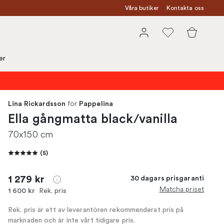
Våra butiker
Kontakta oss
er
för
Lina Rickardsson
Pappelina
Ella gångmatta black/vanilla
70x150 cm
(
5
)
1 279 kr
30 dagars prisgaranti
Matcha priset
Rek. pris
1 600 kr
Rek. pris är ett av leverantören rekommenderat pris på
marknaden och är inte vårt tidigare pris.