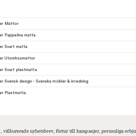
ler Mattor
ler Pappelina matta
ler Svart matta
ler Utomhusmattor
ler Svart plastmatta
ler Svensk design - Svenska möbler & inredning
ler Plastmatta
, välkurerade nyhetsbrev, förtur till kampanjer, personliga er