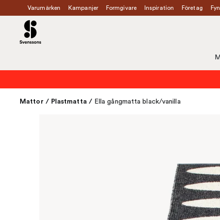
Varumärken
Kampanjer
Formgivare
Inspiration
Företag
Fyn
M
Mattor
/
Plastmatta
/
Ella gångmatta black/vanilla