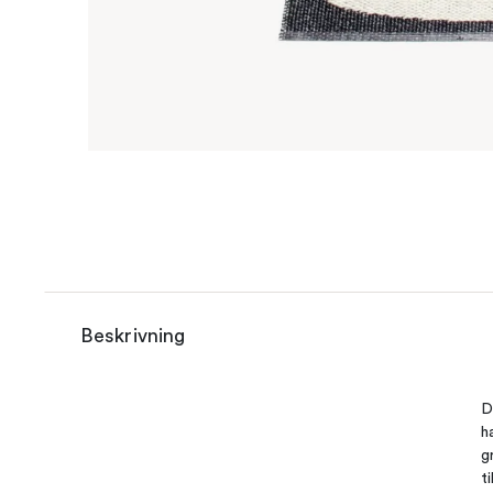
Beskrivning
D
h
g
t