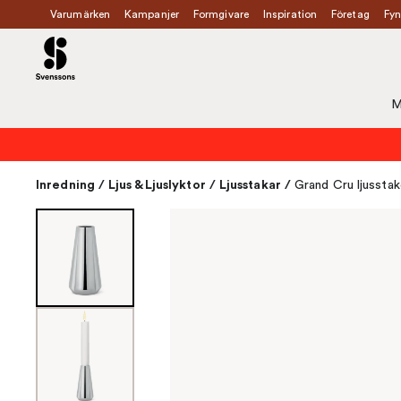
Varumärken
Kampanjer
Formgivare
Inspiration
Företag
Fyn
M
Inredning
/
Ljus & Ljuslyktor
/
Ljusstakar
/
Grand Cru ljussta