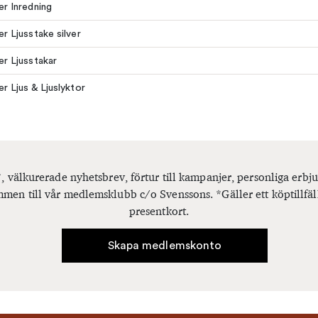
ler Inredning
er Ljusstake silver
ler Ljusstakar
er Ljus & Ljuslyktor
, välkurerade nyhetsbrev, förtur till kampanjer, personliga er
men till vår medlemsklubb c/o Svenssons. *Gäller ett köptillfäl
presentkort.
Skapa medlemskonto