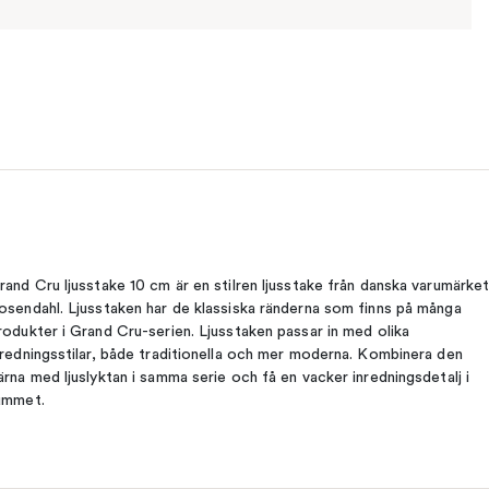
rand Cru ljusstake 10 cm är en stilren ljusstake från danska varumärke
osendahl. Ljusstaken har de klassiska ränderna som finns på många
rodukter i Grand Cru-serien. Ljusstaken passar in med olika
nredningsstilar, både traditionella och mer moderna. Kombinera den
ärna med ljuslyktan i samma serie och få en vacker inredningsdetalj i
ummet.