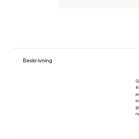
Beskrivning
G
R
p
i
g
r