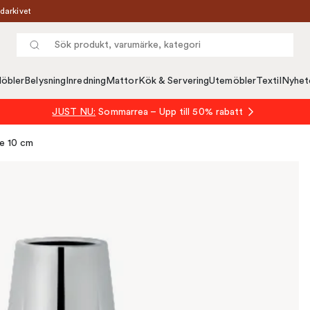
darkivet
öbler
Belysning
Inredning
Mattor
Kök & Servering
Utemöbler
Textil
Nyhet
JUST NU:
Sommarrea – Upp till 50% rabatt
ke 10 cm