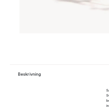
Beskrivning
S
S
b
i