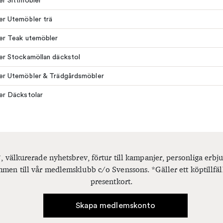
ler Sittmöbler
ler Utemöbler trä
ler Teak utemöbler
ler Stockamöllan däckstol
ler Utemöbler & Trädgårdsmöbler
ler Däckstolar
, välkurerade nyhetsbrev, förtur till kampanjer, personliga er
men till vår medlemsklubb c/o Svenssons. *Gäller ett köptillfäl
presentkort.
Skapa medlemskonto