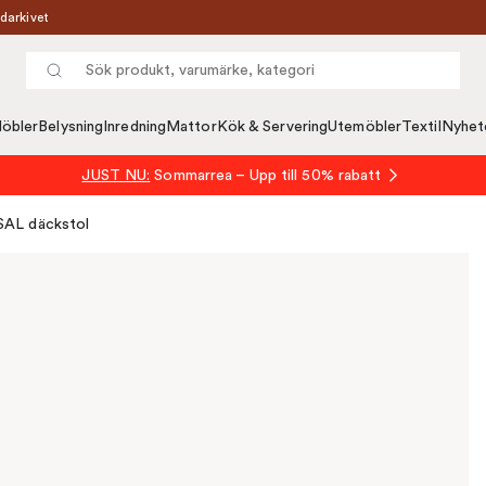
darkivet
öbler
Belysning
Inredning
Mattor
Kök & Servering
Utemöbler
Textil
Nyhet
JUST NU:
Sommarrea – Upp till 50% rabatt
SAL däckstol