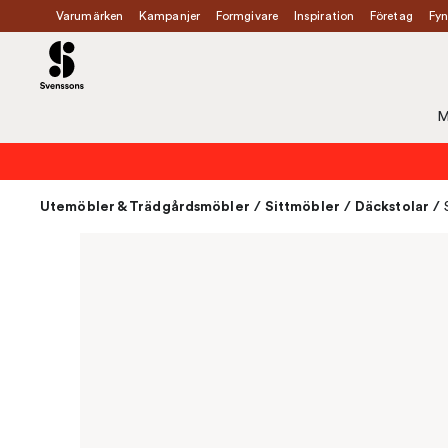
Varumärken
Kampanjer
Formgivare
Inspiration
Företag
Fyn
M
Utemöbler & Trädgårdsmöbler
/
Sittmöbler
/
Däckstolar
/