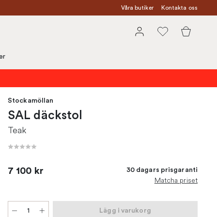
Våra butiker
Kontakta oss
er
Stockamöllan
SAL däckstol
Teak
7 100 kr
30 dagars prisgaranti
Matcha priset
Lägg i varukorg