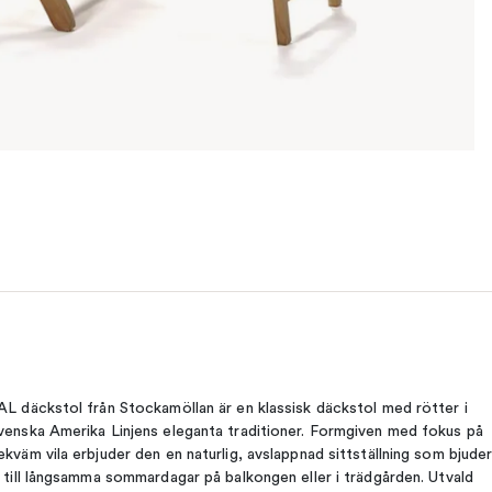
AL däckstol från Stockamöllan är en klassisk däckstol med rötter i
venska Amerika Linjens eleganta traditioner. Formgiven med fokus på
ekväm vila erbjuder den en naturlig, avslappnad sittställning som bjude
n till långsamma sommardagar på balkongen eller i trädgården. Utvald