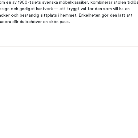
om en av 1900-talets svenska möbelklassiker, kombinerar stolen tidlö
esign och gediget hantverk — ett tryggt val för den som vill ha en
acker och beständig sittplats i hemmet. Enkelheten gör den lätt att
lacera där du behöver en skön paus.