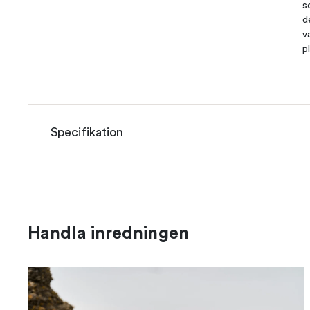
s
d
v
p
Specifikation
Handla inredningen