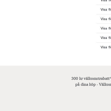
Visa f
Visa f
Visa f
Visa f
Visa f
Visa f
300 kr välkomstrabatt*
på dina köp - Välkom