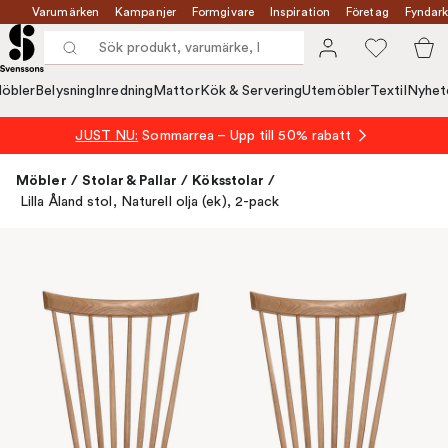
Varumärken
Kampanjer
Formgivare
Inspiration
Företag
Fyndark
öbler
Belysning
Inredning
Mattor
Kök & Servering
Utemöbler
Textil
Nyhet
JUST NU:
Sommarrea – Upp till 50% rabatt
Möbler
/
Stolar & Pallar
/
Köksstolar
/
Lilla Åland stol, Naturell olja (ek), 2-pack