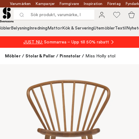
Varumärken
Kampanjer
Formgivare
Inspiration
Företag
Fyndark
öbler
Belysning
Inredning
Mattor
Kök & Servering
Utemöbler
Textil
Nyhet
JUST NU:
Sommarrea – Upp till 50% rabatt
Möbler
/
Stolar & Pallar
/
Pinnstolar
/
Miss Holly stol